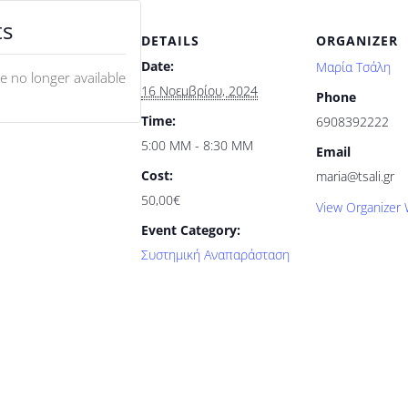
ts
DETAILS
ORGANIZER
Date:
Μαρία Τσάλη
re no longer available
16 Νοεμβρίου, 2024
Phone
Time:
6908392222
5:00 ΜΜ - 8:30 ΜΜ
Email
Cost:
maria@tsali.gr
50,00€
View Organizer 
Event Category:
Συστημική Αναπαράσταση