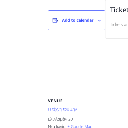
Ticke
Add to calendar
Tickets a
VENUE
H τέχνη του Ζην
Ελ Αλαμέιν 20
Νέα Ιωνία
,
+ Google Map