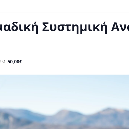
μαδική Συστημική Α
50,00€
 ΜΜ