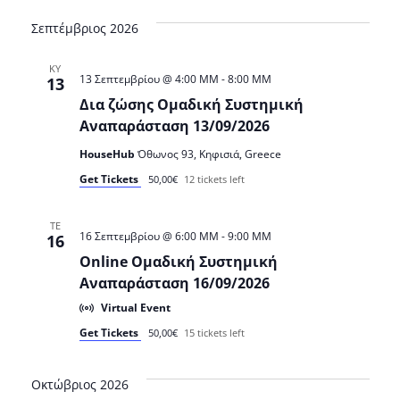
Nav
Select
Nav
date.
Σεπτέμβριος 2026
ΚΥ
13 Σεπτεμβρίου @ 4:00 ΜΜ
-
8:00 ΜΜ
13
Δια ζώσης Ομαδική Συστημική
Αναπαράσταση 13/09/2026
HouseHub
Όθωνος 93, Κηφισιά, Greece
Get Tickets
50,00€
12 tickets left
ΤΕ
16 Σεπτεμβρίου @ 6:00 ΜΜ
-
9:00 ΜΜ
16
Online Ομαδική Συστημική
Αναπαράσταση 16/09/2026
Virtual Event
Get Tickets
50,00€
15 tickets left
Οκτώβριος 2026