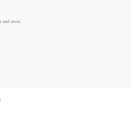
es and more.
η