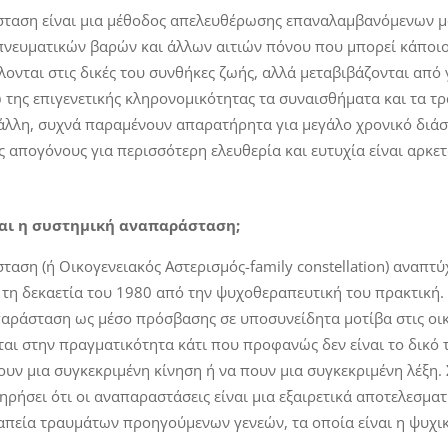
ταση είναι μια μέθοδος απελευθέρωσης επαναλαμβανόμενων μ
πνευματικών βαρών και άλλων αιτιών πόνου που μπορεί κάποιο
λονται στις δικές του συνθήκες ζωής, αλλά μεταβιβάζονται από 
της επιγενετικής κληρονομικότητας τα συναισθήματα και τα τ
 άλλη, συχνά παραμένουν απαρατήρητα για μεγάλο χρονικό διάσ
ς απογόνους για περισσότερη ελευθερία και ευτυχία είναι αρκε
αι η συστημική αναπαράσταση;
αση (ή Οικογενειακός Αστερισμός-family constellation) αναπτύ
α τη δεκαετία του 1980 από την ψυχοθεραπευτική του πρακτική.
αράσταση ως μέσο πρόσβασης σε υποσυνείδητα μοτίβα στις οικο
αι στην πραγματικότητα κάτι που προφανώς δεν είναι το δικό 
υν μια συγκεκριμένη κίνηση ή να πουν μια συγκεκριμένη λέξη. 
ηρήσει ότι οι αναπαραστάσεις είναι μια εξαιρετικά αποτελεσματ
απεία τραυμάτων προηγούμενων γενεών, τα οποία είναι η ψυχικ