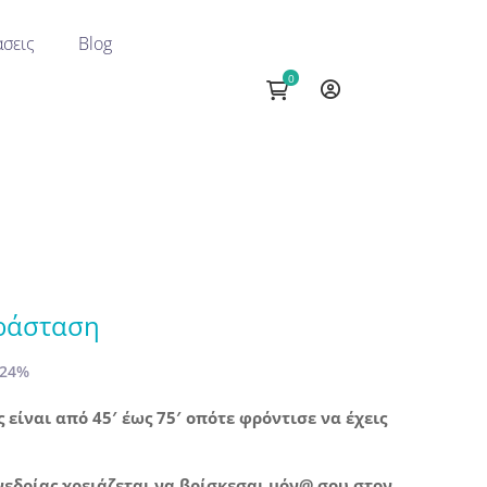
σεις
Blog
ράσταση
 24%
 είναι από 45′ έως 75′ οπότε φρόντισε να έχεις
νεδρίας χρειάζεται να βρίσκεσαι μόν@ σου στον