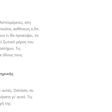
λεπτομέρειες, στη
ονότα, ασθένειες κ.λπ.
υν τι θα προκύψει, το
εί ζωτικό μέρος του
αστήριο. Τις
ε όλους τους
τημικής
 αυτές. Ωστόσο, αν
ήσετε γι’ αυτό. Τις
γή της