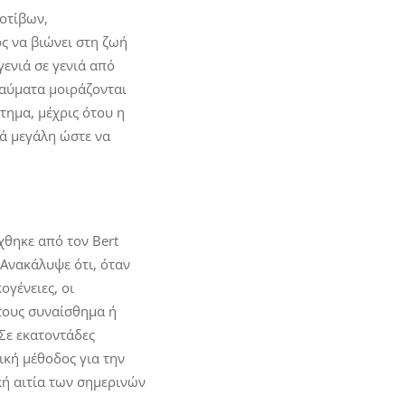
οτίβων,
ς να βιώνει στη ζωή
γενιά σε γενιά από
ραύματα μοιράζονται
τημα, μέχρις ότου η
τά μεγάλη ώστε να
χθηκε από τον Bert
 Ανακάλυψε ότι, όταν
γένειες, οι
τους συναίσθημα ή
Σε εκατοντάδες
ική μέθοδος για την
ή αιτία των σημερινών