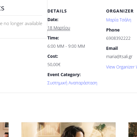
ts
DETAILS
ORGANIZER
Date:
Μαρία Τσάλη
re no longer available
18 Μαρτίου
Phone
Time:
6908392222
6:00 ΜΜ - 9:00 ΜΜ
Email
Cost:
maria@tsali.gr
50,00€
View Organizer 
Event Category:
Συστημική Αναπαράσταση