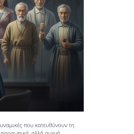
δυναμικές που κατευθύνουν τη
α προσωπικά, αλλά συχνά