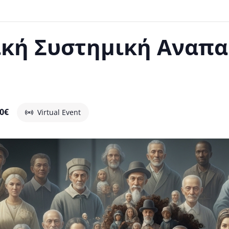
ική Συστημική Αναπ
00€
Virtual Event